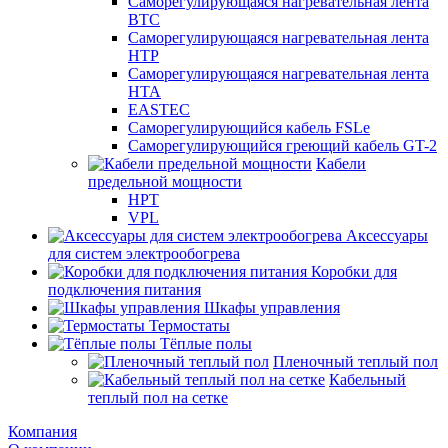
Саморегулирующаяся нагревательная лента
ВТС
Саморегулирующаяся нагревательная лента
НТР
Саморегулирующаяся нагревательная лента
НТА
EASTEC
Саморегулирующийся кабель FSLe
Саморегулирующийся греющий кабель GT-2
Кабели
предельной мощности
HPT
VPL
Аксессуары
для систем электрообогрева
Коробки для
подключения питания
Шкафы управления
Термостаты
Тёплые полы
Пленочный теплый пол
Кабельный
теплый пол на сетке
Компания