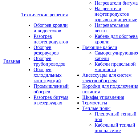
Нагреватели битума
Нагреватели
нефтепродуктов
Технические решения
взрывозащищенные
Обогрев кровли
Нагревательные
и водостоков
ленты
Разогрев
Кабель для обогрева
нефтепродуктов
кровли
Обогрев
Греющие кабели
резервуаров
Саморегулирующие
Обогрев
кабели
Главная
трубопроводов
Кабели предельной
Обогрев
мощности
холодильных
Аксессуары для систем
конструкций
электрообогрева
Промышленный
Коробки для подключени
обогрев
питания
Разогрев битума
Шкафы управления
в резервуарах
Термостаты
Тёплые полы
Пленочный теплый
пол
Кабельный теплый
пол на сетке