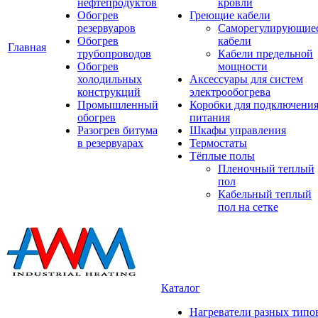
нефтепродуктов
кровли
Обогрев
Греющие кабели
резервуаров
Саморегулирующие
Обогрев
кабели
Главная
трубопроводов
Кабели предельной
Обогрев
мощности
холодильных
Аксессуары для систем
конструкций
электрообогрева
Промышленный
Коробки для подключени
обогрев
питания
Разогрев битума
Шкафы управления
в резервуарах
Термостаты
Тёплые полы
Пленочный теплый
пол
Кабельный теплый
пол на сетке
Каталог
Нагреватели разных типо