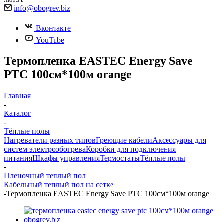
info@
obogrev.biz
Вконтакте
YouTube
Термопленка EASTEC Energy Save
PTC 100см*100м orange
Главная
-
Каталог
-
Тёплые полы
Нагреватели разных типов
Греющие кабели
Аксессуары для
систем электрообогрева
Коробки для подключения
питания
Шкафы управления
Термостаты
Тёплые полы
-
Пленочный теплый пол
Кабельный теплый пол на сетке
-
Термопленка EASTEC Energy Save PTC 100см*100м orange