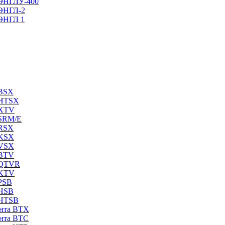
 ЭНГЛУ-400
 ЭНГЛ-2
 ЭНГЛ 1
 BSX
 HTSX
 XTV
 SRM/E
 RSX
 KSX
 VSX
 BTV
 QTVR
 KTV
PSB
 HSB
 HTSB
ента ВТХ
ента ВТС