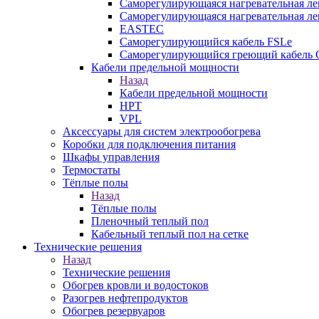
Саморегулирующаяся нагревательная л
Саморегулирующаяся нагревательная л
EASTEC
Саморегулирующийся кабель FSLe
Саморегулирующийся греющий кабель 
Кабели предельной мощности
Назад
Кабели предельной мощности
HPT
VPL
Аксессуары для систем электрообогрева
Коробки для подключения питания
Шкафы управления
Термостаты
Тёплые полы
Назад
Тёплые полы
Пленочный теплый пол
Кабельный теплый пол на сетке
Технические решения
Назад
Технические решения
Обогрев кровли и водостоков
Разогрев нефтепродуктов
Обогрев резервуаров