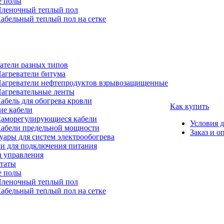
е полы
леночный теплый пол
абельный теплый пол на сетке
атели разных типов
агреватели битума
агреватели нефтепродуктов взрывозащищенные
агревательные ленты
абель для обогрева кровли
Как купить
е кабели
аморегулирующиеся кабели
Условия 
абели предельной мощности
Заказ и о
уары для систем электрообогрева
и для подключения питания
 управления
таты
е полы
леночный теплый пол
абельный теплый пол на сетке