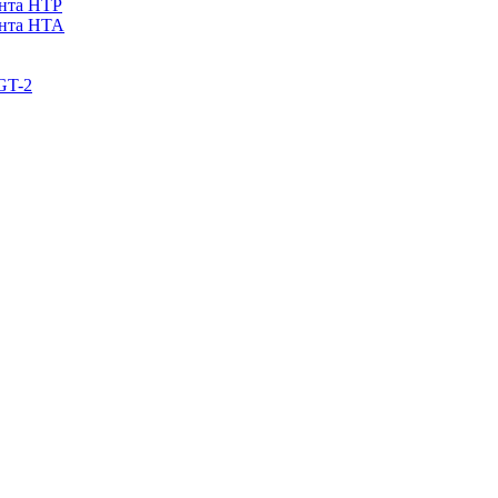
ента НТР
ента НТА
GT-2