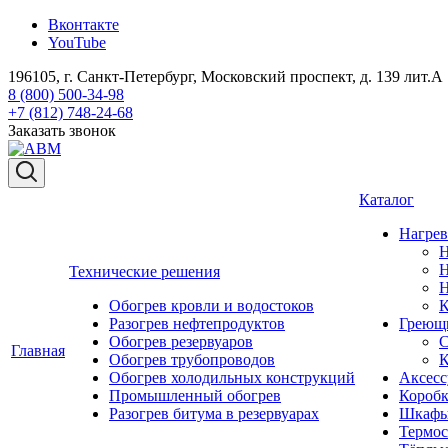
Вконтакте
YouTube
196105, г. Санкт-Петербург, Московский проспект, д. 139 лит.А
8 (800) 500-34-98
+7 (812) 748-24-68
Заказать звонок
Каталог
Нагрев
Н
Н
Технические решения
Н
Обогрев кровли и водостоков
К
Разогрев нефтепродуктов
Греющи
Обогрев резервуаров
С
Главная
Обогрев трубопроводов
К
Обогрев холодильных конструкций
Аксесс
Промышленный обогрев
Коробк
Разогрев битума в резервуарах
Шкафы
Термос