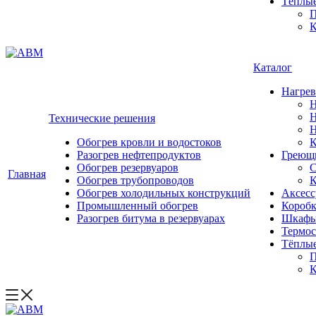
Тёплы
П
К
Каталог
Нагрев
Н
Н
Технические решения
Н
Обогрев кровли и водостоков
К
Разогрев нефтепродуктов
Греющи
Обогрев резервуаров
С
Главная
Обогрев трубопроводов
К
Обогрев холодильных конструкций
Аксесс
Промышленный обогрев
Коробк
Разогрев битума в резервуарах
Шкафы
Термос
Тёплы
П
К