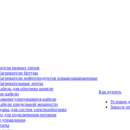
атели разных типов
агреватели битума
агреватели нефтепродуктов взрывозащищенные
агревательные ленты
абель для обогрева кровли
Как купить
е кабели
аморегулирующиеся кабели
Условия 
абели предельной мощности
Заказ и о
уары для систем электрообогрева
и для подключения питания
 управления
таты