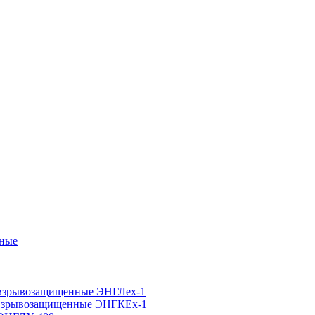
нные
 взрывозащищенные ЭНГЛех-1
е взрывозащищенные ЭНГКЕх-1