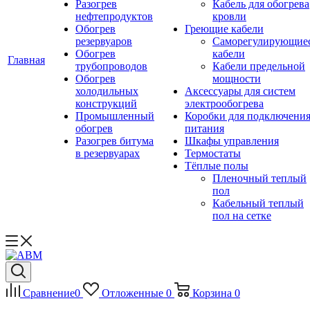
Разогрев
Кабель для обогрева
нефтепродуктов
кровли
Обогрев
Греющие кабели
резервуаров
Саморегулирующие
Обогрев
кабели
Главная
трубопроводов
Кабели предельной
Обогрев
мощности
холодильных
Аксессуары для систем
конструкций
электрообогрева
Промышленный
Коробки для подключени
обогрев
питания
Разогрев битума
Шкафы управления
в резервуарах
Термостаты
Тёплые полы
Пленочный теплый
пол
Кабельный теплый
пол на сетке
Сравнение
0
Отложенные
0
Корзина
0