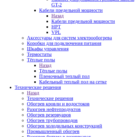
GT-2
Кабели предельной мощности
Назад
Кабели предельной мощности
HPT
VPL
Аксессуары для систем электрообогрева
Коробки для подключения питания
Шкафы управления
Термостаты
Тёплые полы
Назад
Тёплые полы
Пленочный теплый пол
Кабельный теплый пол на сетке
Технические решения
Назад
Технические решения
Обогрев кровли и водостоков
Разогрев нефтепродуктов
Обогрев резервуаров
Обогрев трубопроводов
Обогрев холодильных конструкций
Промышленный обогрев
Разогрев битума в резервуарах