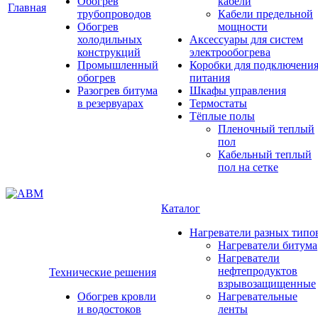
Обогрев
кабели
Главная
трубопроводов
Кабели предельной
Обогрев
мощности
холодильных
Аксессуары для систем
конструкций
электрообогрева
Промышленный
Коробки для подключени
обогрев
питания
Разогрев битума
Шкафы управления
в резервуарах
Термостаты
Тёплые полы
Пленочный теплый
пол
Кабельный теплый
пол на сетке
Каталог
Нагреватели разных типо
Нагреватели битума
Нагреватели
нефтепродуктов
Технические решения
взрывозащищенные
Обогрев кровли
Нагревательные
и водостоков
ленты