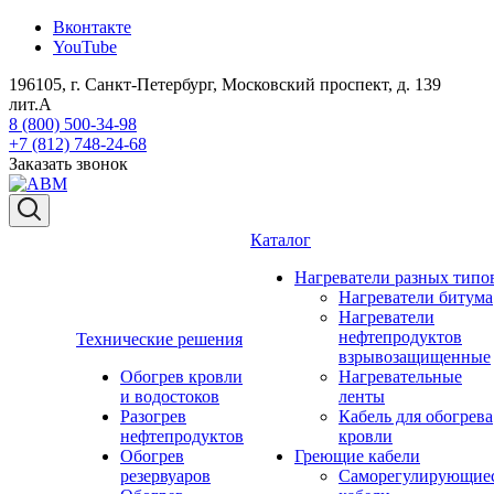
Вконтакте
YouTube
196105, г. Санкт-Петербург, Московский проспект, д. 139
лит.А
8 (800) 500-34-98
+7 (812) 748-24-68
Заказать звонок
Каталог
Нагреватели разных типо
Нагреватели битума
Нагреватели
нефтепродуктов
Технические решения
взрывозащищенные
Обогрев кровли
Нагревательные
и водостоков
ленты
Разогрев
Кабель для обогрева
нефтепродуктов
кровли
Обогрев
Греющие кабели
резервуаров
Саморегулирующие