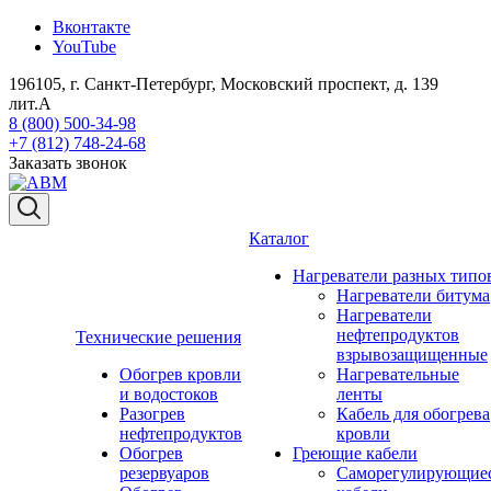
Вконтакте
YouTube
196105, г. Санкт-Петербург, Московский проспект, д. 139
лит.А
8 (800) 500-34-98
+7 (812) 748-24-68
Заказать звонок
Каталог
Нагреватели разных типо
Нагреватели битума
Нагреватели
нефтепродуктов
Технические решения
взрывозащищенные
Обогрев кровли
Нагревательные
и водостоков
ленты
Разогрев
Кабель для обогрева
нефтепродуктов
кровли
Обогрев
Греющие кабели
резервуаров
Саморегулирующие