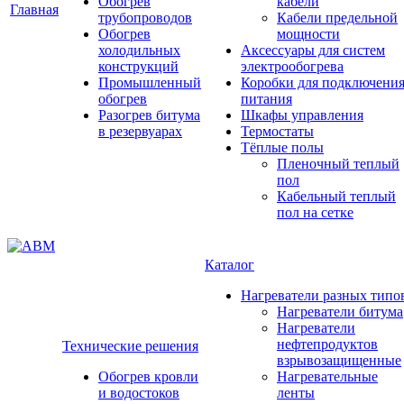
Обогрев
кабели
Главная
трубопроводов
Кабели предельной
Обогрев
мощности
холодильных
Аксессуары для систем
конструкций
электрообогрева
Промышленный
Коробки для подключени
обогрев
питания
Разогрев битума
Шкафы управления
в резервуарах
Термостаты
Тёплые полы
Пленочный теплый
пол
Кабельный теплый
пол на сетке
Каталог
Нагреватели разных типо
Нагреватели битума
Нагреватели
нефтепродуктов
Технические решения
взрывозащищенные
Обогрев кровли
Нагревательные
и водостоков
ленты