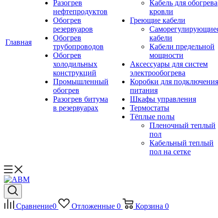
Разогрев
Кабель для обогрева
нефтепродуктов
кровли
Обогрев
Греющие кабели
резервуаров
Саморегулирующие
Обогрев
кабели
Главная
трубопроводов
Кабели предельной
Обогрев
мощности
холодильных
Аксессуары для систем
конструкций
электрообогрева
Промышленный
Коробки для подключени
обогрев
питания
Разогрев битума
Шкафы управления
в резервуарах
Термостаты
Тёплые полы
Пленочный теплый
пол
Кабельный теплый
пол на сетке
Сравнение
0
Отложенные
0
Корзина
0