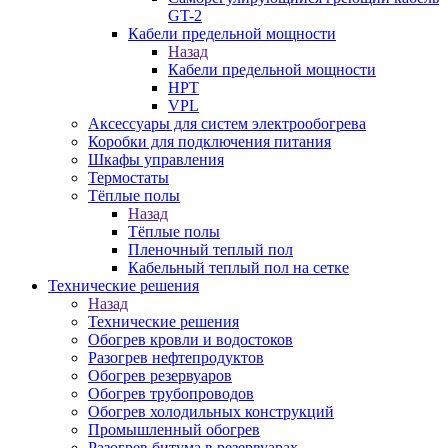
GT-2
Кабели предельной мощности
Назад
Кабели предельной мощности
HPT
VPL
Аксессуары для систем электрообогрева
Коробки для подключения питания
Шкафы управления
Термостаты
Тёплые полы
Назад
Тёплые полы
Пленочный теплый пол
Кабельный теплый пол на сетке
Технические решения
Назад
Технические решения
Обогрев кровли и водостоков
Разогрев нефтепродуктов
Обогрев резервуаров
Обогрев трубопроводов
Обогрев холодильных конструкций
Промышленный обогрев
Разогрев битума в резервуарах