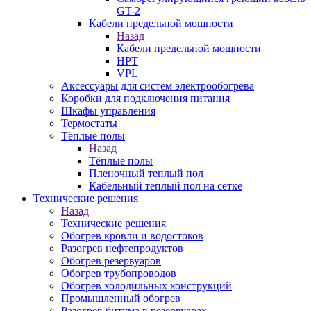
GT-2
Кабели предельной мощности
Назад
Кабели предельной мощности
HPT
VPL
Аксессуары для систем электрообогрева
Коробки для подключения питания
Шкафы управления
Термостаты
Тёплые полы
Назад
Тёплые полы
Пленочный теплый пол
Кабельный теплый пол на сетке
Технические решения
Назад
Технические решения
Обогрев кровли и водостоков
Разогрев нефтепродуктов
Обогрев резервуаров
Обогрев трубопроводов
Обогрев холодильных конструкций
Промышленный обогрев
Разогрев битума в резервуарах