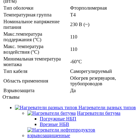
(Вт/м)
Тип оболочки
Фторполимерная
Температурная группа
Т4
Номинальное напряжение
230 В (~)
питания
Макс.температура
110
поддержания (°С)
Макс. температура
110
воздействия (°С)
Минимальная температура
-60°C
монтажа
Тип кабеля
Саморегулируемый
Обогрев резервуаров,
Область применения
трубопроводов
Взрывозащита
Да
Отзывы
Нагреватели разных типов
Нагреватели битума
Погружные НБП
Врезные НБВ