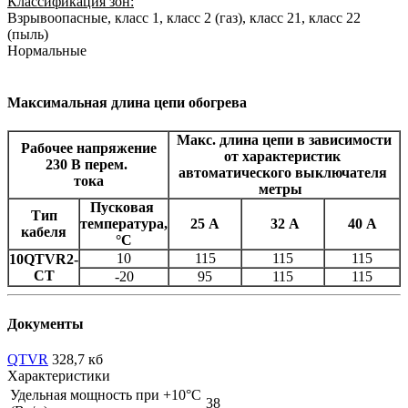
Классификация зон:
Взрывоопасные, класс 1, класс 2 (газ), класс 21, класс 22
(пыль)
Нормальные
Максимальная длина цепи обогрева
Макс. длина цепи в зависимости
Рабочее напряжение
от характеристик
230 В перем.
автоматического выключателя
тока
метры
Пусковая
Тип
температура,
25 А
32 А
40 А
кабеля
°C
10
115
115
115
10QTVR2-
CT
-20
95
115
115
Документы
QTVR
328,7 кб
Характеристики
Удельная мощность при +10°С
38