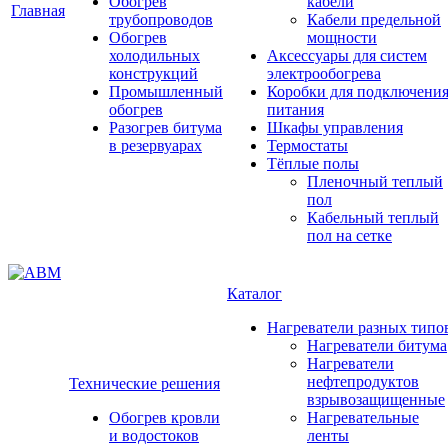
Обогрев
кабели
Главная
трубопроводов
Кабели предельной
Обогрев
мощности
холодильных
Аксессуары для систем
конструкций
электрообогрева
Промышленный
Коробки для подключени
обогрев
питания
Разогрев битума
Шкафы управления
в резервуарах
Термостаты
Тёплые полы
Пленочный теплый
пол
Кабельный теплый
пол на сетке
Каталог
Нагреватели разных типо
Нагреватели битума
Нагреватели
нефтепродуктов
Технические решения
взрывозащищенные
Обогрев кровли
Нагревательные
и водостоков
ленты