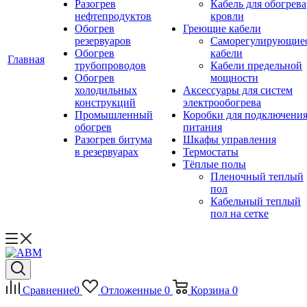
Разогрев
Кабель для обогрева
нефтепродуктов
кровли
Обогрев
Греющие кабели
резервуаров
Саморегулирующие
Обогрев
кабели
Главная
трубопроводов
Кабели предельной
Обогрев
мощности
холодильных
Аксессуары для систем
конструкций
электрообогрева
Промышленный
Коробки для подключени
обогрев
питания
Разогрев битума
Шкафы управления
в резервуарах
Термостаты
Тёплые полы
Пленочный теплый
пол
Кабельный теплый
пол на сетке
Сравнение
0
Отложенные
0
Корзина
0