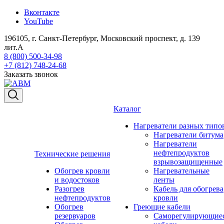
Вконтакте
YouTube
196105, г. Санкт-Петербург, Московский проспект, д. 139
лит.А
8 (800) 500-34-98
+7 (812) 748-24-68
Заказать звонок
Каталог
Нагреватели разных типо
Нагреватели битума
Нагреватели
нефтепродуктов
Технические решения
взрывозащищенные
Обогрев кровли
Нагревательные
и водостоков
ленты
Разогрев
Кабель для обогрева
нефтепродуктов
кровли
Обогрев
Греющие кабели
резервуаров
Саморегулирующие