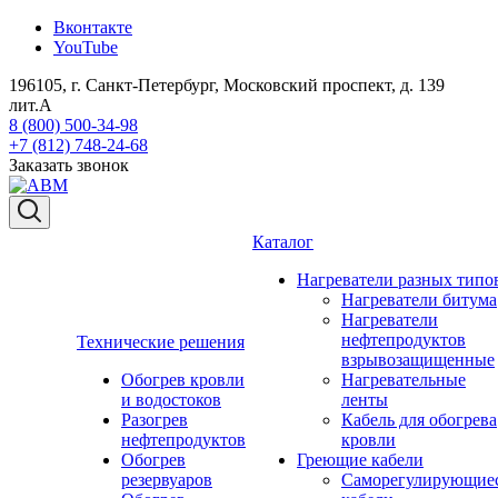
Вконтакте
YouTube
196105, г. Санкт-Петербург, Московский проспект, д. 139
лит.А
8 (800) 500-34-98
+7 (812) 748-24-68
Заказать звонок
Каталог
Нагреватели разных типо
Нагреватели битума
Нагреватели
нефтепродуктов
Технические решения
взрывозащищенные
Обогрев кровли
Нагревательные
и водостоков
ленты
Разогрев
Кабель для обогрева
нефтепродуктов
кровли
Обогрев
Греющие кабели
резервуаров
Саморегулирующие