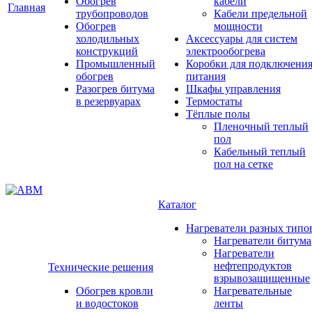
Обогрев
кабели
Главная
трубопроводов
Кабели предельной
Обогрев
мощности
холодильных
Аксессуары для систем
конструкций
электрообогрева
Промышленный
Коробки для подключени
обогрев
питания
Разогрев битума
Шкафы управления
в резервуарах
Термостаты
Тёплые полы
Пленочный теплый
пол
Кабельный теплый
пол на сетке
Каталог
Нагреватели разных типо
Нагреватели битума
Нагреватели
нефтепродуктов
Технические решения
взрывозащищенные
Обогрев кровли
Нагревательные
и водостоков
ленты