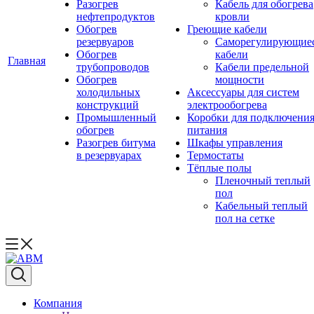
Разогрев
Кабель для обогрева
нефтепродуктов
кровли
Обогрев
Греющие кабели
резервуаров
Саморегулирующие
Обогрев
кабели
Главная
трубопроводов
Кабели предельной
Обогрев
мощности
холодильных
Аксессуары для систем
конструкций
электрообогрева
Промышленный
Коробки для подключени
обогрев
питания
Разогрев битума
Шкафы управления
в резервуарах
Термостаты
Тёплые полы
Пленочный теплый
пол
Кабельный теплый
пол на сетке
Компания