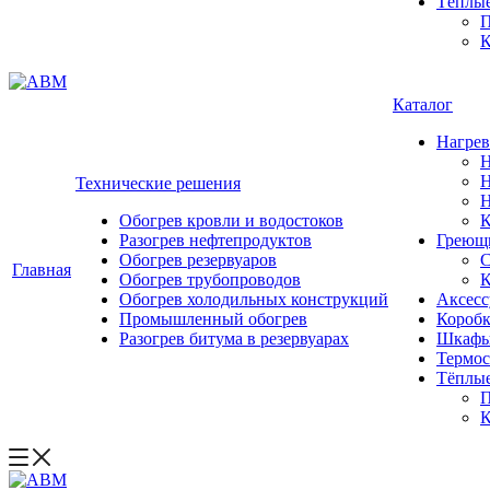
Тёплы
П
К
Каталог
Нагрев
Н
Н
Технические решения
Н
Обогрев кровли и водостоков
К
Разогрев нефтепродуктов
Греющи
Обогрев резервуаров
С
Главная
Обогрев трубопроводов
К
Обогрев холодильных конструкций
Аксесс
Промышленный обогрев
Коробк
Разогрев битума в резервуарах
Шкафы
Термос
Тёплы
П
К