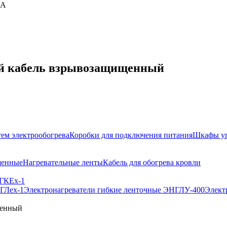
т.А
ый кабель взрывозащищенный
тем электрообогрева
Коробки для подключения питания
Шкафы уп
щенные
Нагревательные ленты
Кабель для обогрева кровли
НГКЕх-1
ГЛех-1
Электронагреватели гибкие ленточные ЭНГЛУ-400
Элект
щенный