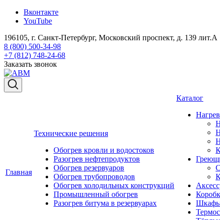
Вконтакте
YouTube
196105, г. Санкт-Петербург, Московский проспект, д. 139 лит.А
8 (800) 500-34-98
+7 (812) 748-24-68
Заказать звонок
Каталог
Нагрев
Н
Н
Технические решения
Н
Обогрев кровли и водостоков
К
Разогрев нефтепродуктов
Греющи
Обогрев резервуаров
С
Главная
Обогрев трубопроводов
К
Обогрев холодильных конструкций
Аксесс
Промышленный обогрев
Коробк
Разогрев битума в резервуарах
Шкафы
Термос