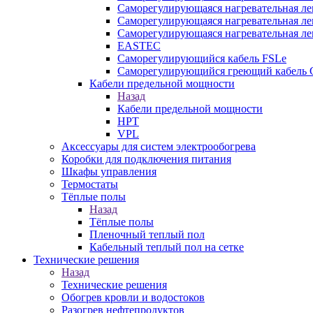
Саморегулирующаяся нагревательная л
Саморегулирующаяся нагревательная л
Саморегулирующаяся нагревательная л
EASTEC
Саморегулирующийся кабель FSLe
Саморегулирующийся греющий кабель 
Кабели предельной мощности
Назад
Кабели предельной мощности
HPT
VPL
Аксессуары для систем электрообогрева
Коробки для подключения питания
Шкафы управления
Термостаты
Тёплые полы
Назад
Тёплые полы
Пленочный теплый пол
Кабельный теплый пол на сетке
Технические решения
Назад
Технические решения
Обогрев кровли и водостоков
Разогрев нефтепродуктов