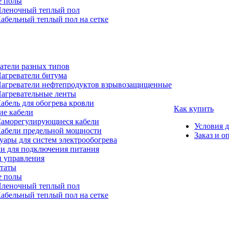
е полы
леночный теплый пол
абельный теплый пол на сетке
атели разных типов
агреватели битума
агреватели нефтепродуктов взрывозащищенные
агревательные ленты
абель для обогрева кровли
Как купить
е кабели
аморегулирующиеся кабели
Условия 
абели предельной мощности
Заказ и о
уары для систем электрообогрева
и для подключения питания
 управления
таты
е полы
леночный теплый пол
абельный теплый пол на сетке