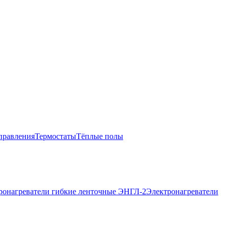
равления
Термостаты
Тёплые полы
ронагреватели гибкие ленточные ЭНГЛ-2
Электронагреватели