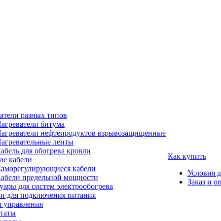
атели разных типов
агреватели битума
агреватели нефтепродуктов взрывозащищенные
агревательные ленты
абель для обогрева кровли
Как купить
е кабели
аморегулирующиеся кабели
Условия 
абели предельной мощности
Заказ и о
уары для систем электрообогрева
и для подключения питания
 управления
таты