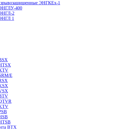
е взрывозащищенные ЭНГКЕх-1
 ЭНГЛУ-400
 ЭНГЛ-2
 ЭНГЛ 1
 BSX
 HTSX
 XTV
 SRM/E
 RSX
 KSX
 VSX
 BTV
 QTVR
 KTV
PSB
 HSB
 HTSB
ента ВТХ