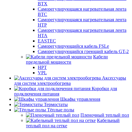
ВТХ
Саморегулирующаяся нагревательная лента
ВТС
Саморегулирующаяся нагревательная лента
НТР
Саморегулирующаяся нагревательная лента
НТА
EASTEC
Саморегулирующийся кабель FSLe
Саморегулирующийся греющий кабель GT-2
Кабели
предельной мощности
HPT
VPL
Аксессуары
для систем электрообогрева
Коробки для
подключения питания
Шкафы управления
Термостаты
Тёплые полы
Пленочный теплый пол
Кабельный
теплый пол на сетке