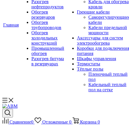
Разогрев
Кабель для обогрева
нефтепродуктов
кровли
Обогрев
Греющие кабели
резервуаров
Саморегулирующие
Обогрев
кабели
Главная
трубопроводов
Кабели предельной
Обогрев
мощности
холодильных
Аксессуары для систем
конструкций
электрообогрева
Промышленный
Коробки для подключени
обогрев
питания
Разогрев битума
Шкафы управления
в резервуарах
Термостаты
Тёплые полы
Пленочный теплый
пол
Кабельный теплый
пол на сетке
Сравнение
0
Отложенные
0
Корзина
0