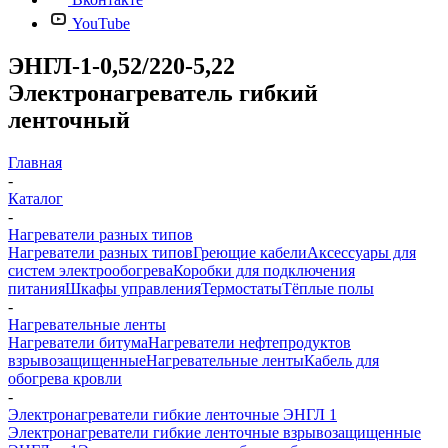
YouTube
ЭНГЛ-1-0,52/220-5,22
Электронагреватель гибкий
ленточный
Главная
-
Каталог
-
Нагреватели разных типов
Нагреватели разных типов
Греющие кабели
Аксессуары для
систем электрообогрева
Коробки для подключения
питания
Шкафы управления
Термостаты
Тёплые полы
-
Нагревательные ленты
Нагреватели битума
Нагреватели нефтепродуктов
взрывозащищенные
Нагревательные ленты
Кабель для
обогрева кровли
-
Электронагреватели гибкие ленточные ЭНГЛ 1
Электронагреватели гибкие ленточные взрывозащищенные