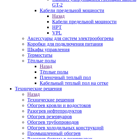
GT-2
Кабели предельной мощности
Назад
Кабели предельной мощности
HPT
VPL
Аксессуары для систем электрообогрева
Коробки для подключения питания
Шкафы управления
Термостаты
Тёплые полы
Назад
Тёплые полы
Пленочный теплый пол
Кабельный теплый пол на сетке
Технические решения
Назад
Технические решения
Обогрев кровли и водостоков
Разогрев нефтепродуктов
Обогрев резервуаров
Обогрев трубопроводов
Обогрев холодильных конструкций
Промышленный обогрев
Разогрев битума в резервуарах