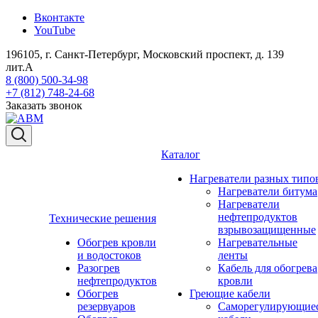
Вконтакте
YouTube
196105, г. Санкт-Петербург, Московский проспект, д. 139
лит.А
8 (800) 500-34-98
+7 (812) 748-24-68
Заказать звонок
Каталог
Нагреватели разных типо
Нагреватели битума
Нагреватели
нефтепродуктов
Технические решения
взрывозащищенные
Обогрев кровли
Нагревательные
и водостоков
ленты
Разогрев
Кабель для обогрева
нефтепродуктов
кровли
Обогрев
Греющие кабели
резервуаров
Саморегулирующие