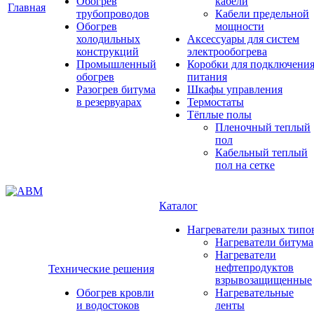
Обогрев
кабели
Главная
трубопроводов
Кабели предельной
Обогрев
мощности
холодильных
Аксессуары для систем
конструкций
электрообогрева
Промышленный
Коробки для подключени
обогрев
питания
Разогрев битума
Шкафы управления
в резервуарах
Термостаты
Тёплые полы
Пленочный теплый
пол
Кабельный теплый
пол на сетке
Каталог
Нагреватели разных типо
Нагреватели битума
Нагреватели
нефтепродуктов
Технические решения
взрывозащищенные
Обогрев кровли
Нагревательные
и водостоков
ленты