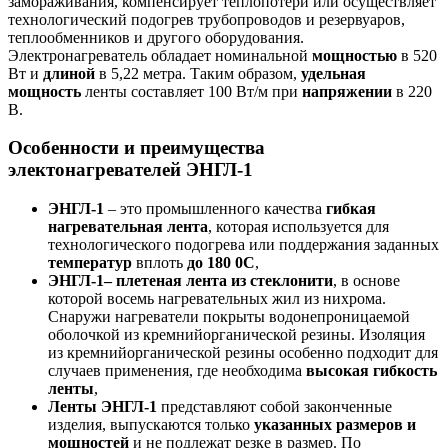
замораживания, компенсирует теплопотери или осуществляет
технологический подогрев трубопроводов и резервуаров,
теплообменников и другого оборудования.
Электронагреватель обладает номинальной
мощностью
в 520
Вт и
длиной
в 5,22 метра. Таким образом,
удельная
мощность
ленты составляет 100 Вт/м при
напряжении
в 220
В.
Особенности и преимущества
электонагревателей ЭНГЛ-1
ЭНГЛ-1
– это промышленного качества
гибкая
нагревательная лента
, которая используется для
технологического подогрева или поддержания заданных
температур
вплоть
до 180 0С
,
ЭНГЛ-1– плетеная лента из стеклонити
, в основе
которой восемь нагревательных жил из нихрома.
Снаружи нагреватели покрыты водонепроницаемой
оболочкой из кремнийорганической резины. Изоляция
из кремнийорганической резины особенно подходит для
случаев применения, где необходима
высокая гибкость
ленты
,
Ленты ЭНГЛ-1
представляют собой законченные
изделия, выпускаются только
указанных размеров и
мощностей
и не подлежат резке в размер. По