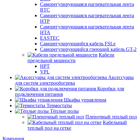
Саморегулирующаяся нагревательная лента
ВТС
Саморегулирующаяся нагревательная лента
НТР
Саморегулирующаяся нагревательная лента
НТА
EASTEC
Саморегулирующийся кабель FSLe
Саморегулирующийся греющий кабель GT-2
Кабели
предельной мощности
HPT
VPL
Аксессуары
для систем электрообогрева
Коробки для
подключения питания
Шкафы управления
Термостаты
Тёплые полы
Пленочный теплый пол
Кабельный
теплый пол на сетке
Компания