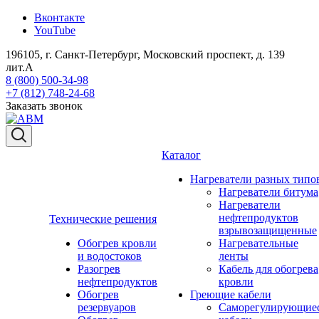
Вконтакте
YouTube
196105, г. Санкт-Петербург, Московский проспект, д. 139
лит.А
8 (800) 500-34-98
+7 (812) 748-24-68
Заказать звонок
Каталог
Нагреватели разных типо
Нагреватели битума
Нагреватели
нефтепродуктов
Технические решения
взрывозащищенные
Обогрев кровли
Нагревательные
и водостоков
ленты
Разогрев
Кабель для обогрева
нефтепродуктов
кровли
Обогрев
Греющие кабели
резервуаров
Саморегулирующие