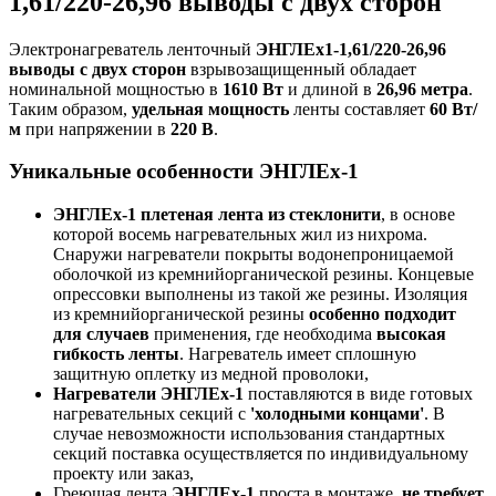
1,61/220-26,96 выводы с двух сторон
Электронагреватель ленточный
ЭНГЛЕх1-1,61/220-26,96
выводы с двух сторон
взрывозащищенный обладает
номинальной мощностью в
1610 Вт
и длиной в
26,96 метра
.
Таким образом,
удельная мощность
ленты составляет
60 Вт/
м
при напряжении в
220 В
.
Уникальные особенности ЭНГЛЕх-1
ЭНГЛЕх-1 плетеная лента из стеклонити
, в основе
которой восемь нагревательных жил из нихрома.
Снаружи нагреватели покрыты водонепроницаемой
оболочкой из кремнийорганической резины. Концевые
опрессовки выполнены из такой же резины. Изоляция
из кремнийорганической резины
особенно подходит
для случаев
применения, где необходима
высокая
гибкость ленты
. Нагреватель имеет сплошную
защитную оплетку из медной проволоки,
Нагреватели ЭНГЛЕх-1
поставляются в виде готовых
нагревательных секций с
'холодными концами'
. В
случае невозможности использования стандартных
секций поставка осуществляется по индивидуальному
проекту или заказ,
Греющая лента
ЭНГЛЕх-1
проста в монтаже,
не требует