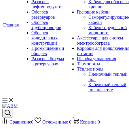
Разогрев
Кабель для обогрева
нефтепродуктов
кровли
Обогрев
Греющие кабели
резервуаров
Саморегулирующие
Обогрев
кабели
Главная
трубопроводов
Кабели предельной
Обогрев
мощности
холодильных
Аксессуары для систем
конструкций
электрообогрева
Промышленный
Коробки для подключени
обогрев
питания
Разогрев битума
Шкафы управления
в резервуарах
Термостаты
Тёплые полы
Пленочный теплый
пол
Кабельный теплый
пол на сетке
Сравнение
0
Отложенные
0
Корзина
0