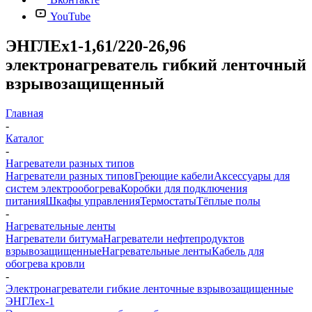
YouTube
ЭНГЛЕх1-1,61/220-26,96
электронагреватель гибкий ленточный
взрывозащищенный
Главная
-
Каталог
-
Нагреватели разных типов
Нагреватели разных типов
Греющие кабели
Аксессуары для
систем электрообогрева
Коробки для подключения
питания
Шкафы управления
Термостаты
Тёплые полы
-
Нагревательные ленты
Нагреватели битума
Нагреватели нефтепродуктов
взрывозащищенные
Нагревательные ленты
Кабель для
обогрева кровли
-
Электронагреватели гибкие ленточные взрывозащищенные
ЭНГЛех-1