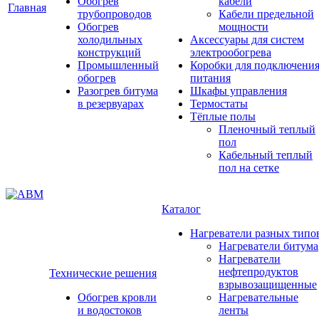
Обогрев
кабели
Главная
трубопроводов
Кабели предельной
Обогрев
мощности
холодильных
Аксессуары для систем
конструкций
электрообогрева
Промышленный
Коробки для подключени
обогрев
питания
Разогрев битума
Шкафы управления
в резервуарах
Термостаты
Тёплые полы
Пленочный теплый
пол
Кабельный теплый
пол на сетке
Каталог
Нагреватели разных типо
Нагреватели битума
Нагреватели
нефтепродуктов
Технические решения
взрывозащищенные
Обогрев кровли
Нагревательные
и водостоков
ленты