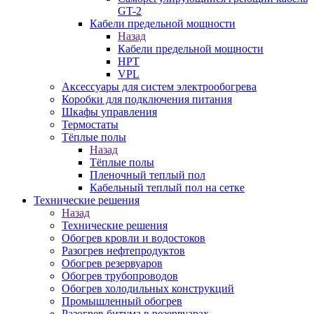
GT-2
Кабели предельной мощности
Назад
Кабели предельной мощности
HPT
VPL
Аксессуары для систем электрообогрева
Коробки для подключения питания
Шкафы управления
Термостаты
Тёплые полы
Назад
Тёплые полы
Пленочный теплый пол
Кабельный теплый пол на сетке
Технические решения
Назад
Технические решения
Обогрев кровли и водостоков
Разогрев нефтепродуктов
Обогрев резервуаров
Обогрев трубопроводов
Обогрев холодильных конструкций
Промышленный обогрев
Разогрев битума в резервуарах